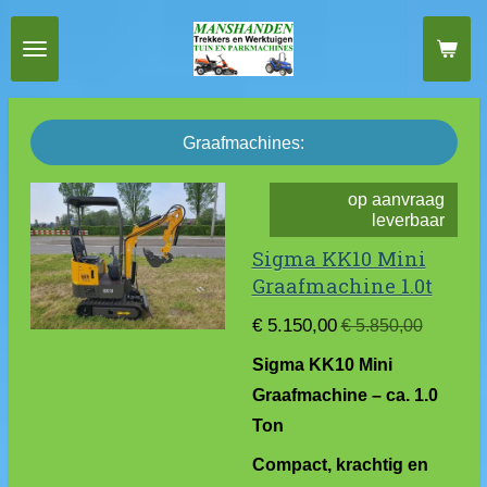
Ga
direct
naar
de
Graafmachines:
hoofdinhoud
op aanvraag
leverbaar
Sigma KK10 Mini
Graafmachine 1.0t
€ 5.150,00
€ 5.850,00
Sigma KK10 Mini
Graafmachine – ca. 1.0
Ton
Compact, krachtig en