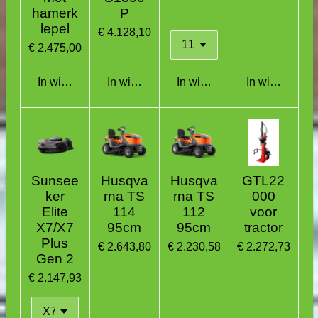
hamerk
P
lepel
€ 4.128,10
€ 2.475,00
In winkelwagen
In winkelwagen
In winkelwagen
In winkelwag
Sunsee
Husqva
Husqva
GTL22
ker
rna TS
rna TS
000
Elite
114
112
voor
X7/X7
95cm
95cm
tractor
Plus
€ 2.643,80
€ 2.230,58
€ 2.272,73
Gen 2
€ 2.147,93