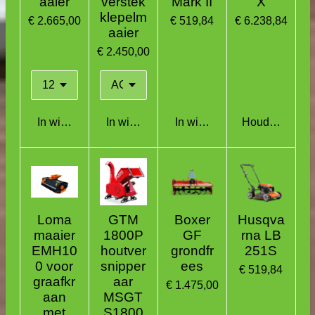
aaier
verstek
Mark II
X
klepelm
€ 2.665,00
€ 519,84
€ 6.238,84
aaier
€ 2.450,00
In winkelwagen
In winkelwagen
In winkelwagen
Houd mij op d
Loma
GTM
Boxer
Husqva
maaier
1800P
GF
rna LB
EMH10
houtver
grondfr
251S
0 voor
snipper
ees
€ 519,84
graafkr
aar
€ 1.475,00
aan
MSGT
met
S1800