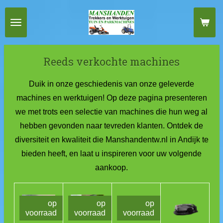
Ga
direct
naar
de
Reeds verkochte machines
hoofdinhoud
Duik in onze geschiedenis van onze geleverde
machines en werktuigen! Op deze pagina presenteren
we met trots een selectie van machines die hun weg al
hebben gevonden naar tevreden klanten. Ontdek de
diversiteit en kwaliteit die Manshandentw.nl in Andijk te
bieden heeft, en laat u inspireren voor uw volgende
aankoop.
op
op
op
voorraad
voorraad
voorraad