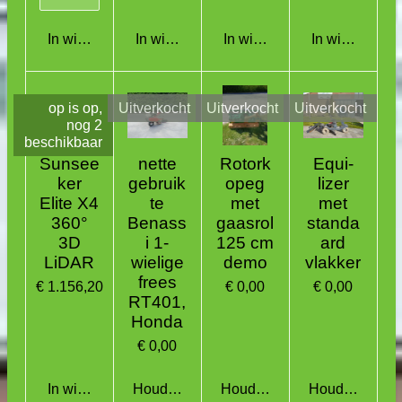
In winkelwagen
In winkelwagen
In winkelwagen
In winkelwag
op is op,
Uitverkocht
Uitverkocht
Uitverkocht
nog 2
beschikbaar
Sunsee
nette
Rotork
Equi-
ker
gebruik
opeg
lizer
Elite X4
te
met
met
360°
Benass
gaasrol
standa
3D
i 1-
125 cm
ard
LiDAR
wielige
demo
vlakker
frees
€ 1.156,20
€ 0,00
€ 0,00
RT401,
Honda
€ 0,00
In winkelwagen
Houd mij op de hoogte
Houd mij op de hoogte
Houd mij op d