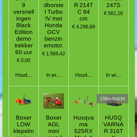
9
dborste
R 214T
247S
versnell
l Turbo
C 94
€ 561,16
ingen
IV met
cm
Black
Honda
€ 4.296,69
Edition
GCV
demo
benzin
trekker
emotor.
60 uur
€ 1.569,42
€ 0,00
Houd mij op de hoogte
In winkelwagen
Houd mij op de hoogte
In winkelwag
Uitverkocht
Boxer
Boxer
Husqva
HUSQ
LOW
AGL
rna
VARNA
klepelm
mini
525RX
R 316T