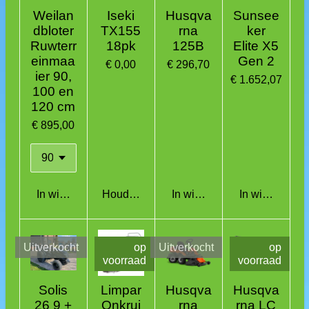
Weilan
Iseki
Husqva
Sunsee
dbloter
TX155
rna
ker
Ruwterr
18pk
125B
Elite X5
einmaa
Gen 2
€ 0,00
€ 296,70
ier 90,
€ 1.652,07
100 en
120 cm
€ 895,00
In winkelwagen
Houd mij op de hoogte
In winkelwagen
In winkelwag
Uitverkocht
op
Uitverkocht
op
voorraad
voorraad
Solis
Limpar
Husqva
Husqva
26 9 +
Onkrui
rna
rna LC