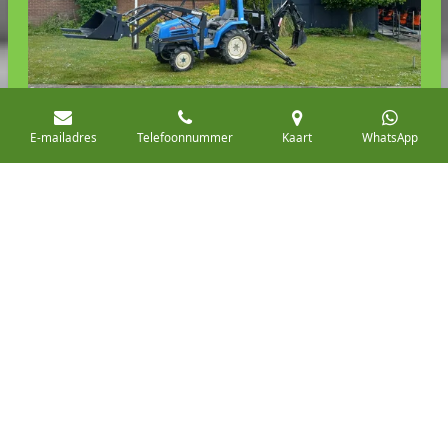
E-mailadres
Telefoonnummer
Kaart
WhatsApp
divers aanbod aan minitrekkers en werktuigen
We bieden een scala aan gespecialiseerde diensten
die zijn afgestemd op jouw individuele behoeften. Onze
aanpak is gericht op het begrijpen van en reageren op
wat jij nodig hebt, en het bieden van effectieve en
praktische oplossingen.
Meer lezen