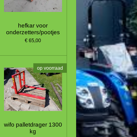
hefkar voor
onderzetters/pootjes
€ 65,00
op voorraad
wifo palletdrager 1300
kg