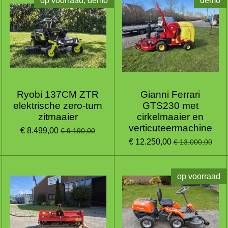
op voorraad, demo
demo
Ryobi 137CM ZTR
Gianni Ferrari
elektrische zero-turn
GTS230 met
zitmaaier
cirkelmaaier en
verticuteermachine
€ 8.499,00
€ 9.190,00
€ 12.250,00
€ 13.000,00
op voorraad