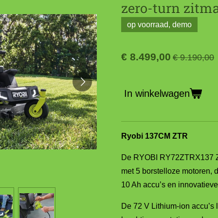
zero-turn zitma
op voorraad, demo
€ 8.499,00
€ 9.190,00
In winkelwagen
Ryobi 137CM ZTR
De RYOBI RY72ZTRX137 Zero
met 5 borstelloze motoren, d
10 Ah accu’s en innovatieve
De 72 V Lithium-ion accu’s 