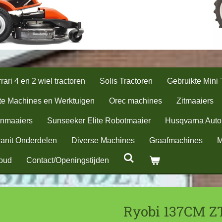
rari 4 en 2 wiel tractoren
Solis Tractoren
Gebruikte Mini 
te Machines en Werktuigen
Orec machines
Zitmaaiers
nmaaiers
Sunseeker Elite Robotmaaier
Husqvarna Aut
anit Onderdelen
Diverse Machines
Graafmachines
M
oud
Contact/Openingstijden
Ryobi 137CM ZT