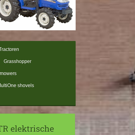
Tractoren
Grasshopper
omowers
ultiOne shovels
R elektrische