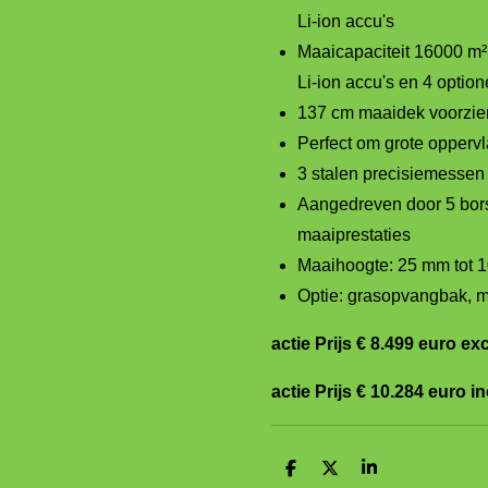
Li-ion accu's
Maaicapaciteit 16000 m
Li-ion accu's en 4 option
137 cm maaidek voorzie
Perfect om grote opperv
3 stalen precisiemessen
Aangedreven door 5 bors
maaiprestaties
Maaihoogte: 25 mm tot 
Optie: grasopvangbak, m
actie Prijs € 8.499 euro exc
actie Prijs € 10.284 euro in
D
D
S