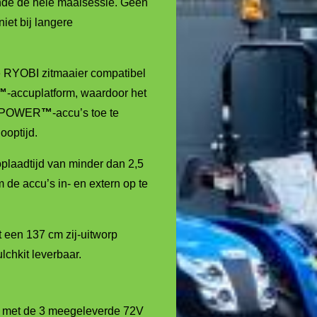
ende de hele maaisessie. Geen
niet bij langere
e RYOBI zitmaaier compatibel
™
-accuplatform, waardoor het
AX POWER
™
-accu’s toe te
ooptijd.
oplaadtijd van minder dan 2,5
m de accu’s in- en extern op te
t een 137 cm zij-uitworp
lchkit leverbaar.
² met de 3 meegeleverde 72V