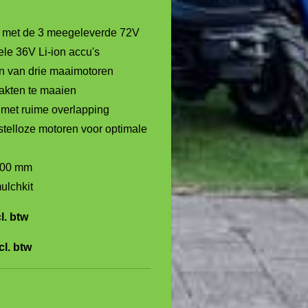
² met de 3 meegeleverde 72V
ele 36V Li-ion accu's
n van drie maaimotoren
lakten te maaien
 met ruime overlapping
telloze motoren voor optimale
100 mm
ulchkit
l. btw
cl. btw