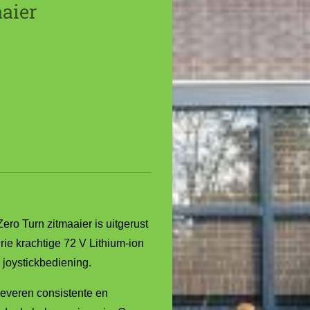
aier
 Turn zitmaaier is uitgerust
rie krachtige 72 V Lithium-ion
 joystickbediening.
leveren consistente en