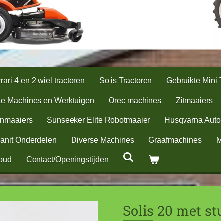
rari 4 en 2 wiel tractoren
Solis Tractoren
Gebruikte Mini 
te Machines en Werktuigen
Orec machines
Zitmaaiers
nmaaiers
Sunseeker Elite Robotmaaier
Husqvarna Aut
anit Onderdelen
Diverse Machines
Graafmachines
M
oud
Contact/Openingstijden
Solis 20 met s