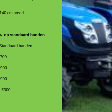
140 cm breed
 btw. op standaard banden
ndaard banden
00
900
900
uwbanden €300