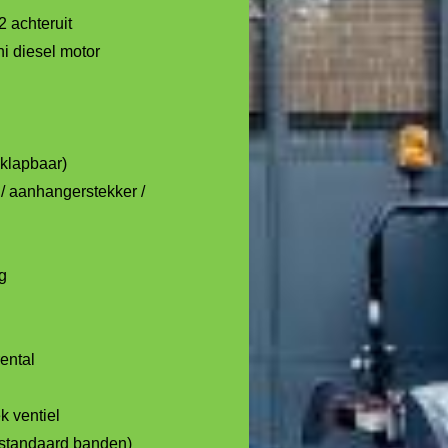
2 achteruit
hi diesel motor
pklapbaar)
/ aanhangerstekker /
g
ental
 ventiel
 standaard banden)