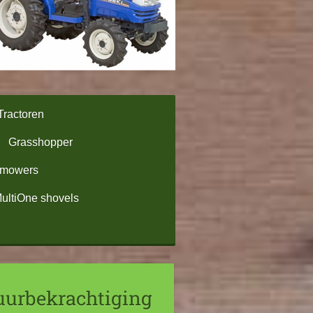
Tractoren
Grasshopper
omowers
ultiOne shovels
tuurbekrachtiging