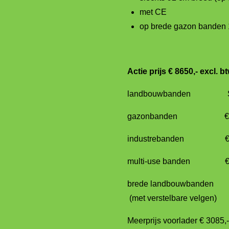
met CE
op brede gazon banden 
Actie prijs € 8650,- excl.
landbouwbanden Sta
gazonbanden €7
industrebanden €
multi-use banden €
brede landbo
(met verstelbare velgen)
Meerprijs voorlader € 3085,-