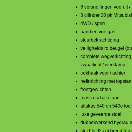
6 versnellingen vooruit / 
3 cilinder 20 pk Mitsubis
4WD / sperr
hand en voetgas
stuurbekrachtiging
veiligheids rolbeugel (o
complete wegverlichting 
zwaailicht / werklamp
trekhaak voor / achter
hefinrichting met topstan
frontgewichten
massa schakelaar
aftakas 540 en 540e toer
luxe geveerde stoel
dubbelwerkend hydrauiek
slechts 92 cm breed (op