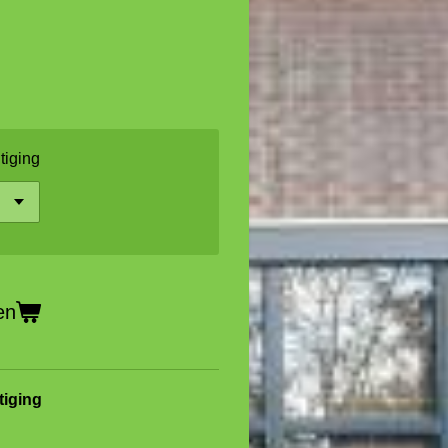
tiging
en
tiging