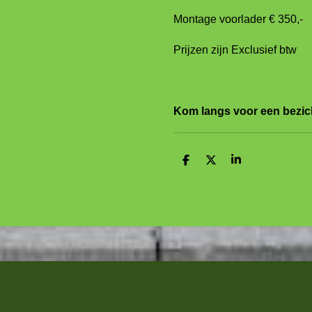
Montage voorlader € 350,-
Prijzen zijn Exclusief btw
Kom langs voor een bezich
D
D
S
e
e
h
l
e
a
e
l
r
n
e