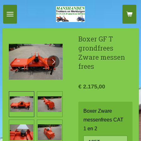
Ga
direct
naar
de
Boxer GF T
hoofdinhoud
grondfrees
Zware messen
frees
€ 2.175,00
Boxer Zware
messenfrees CAT
1 en 2