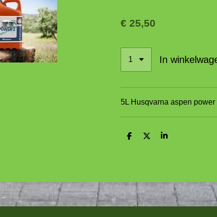
€ 25,50
In winkelwag
5L Husqvarna aspen power 
D
D
S
e
e
h
l
e
a
e
l
r
n
e