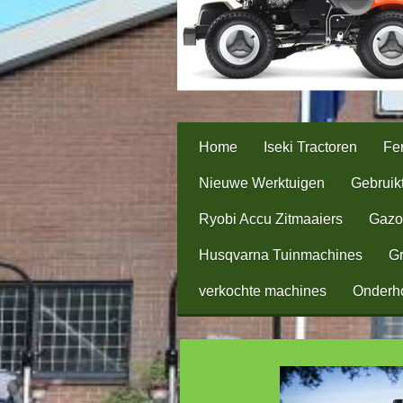
Home
Iseki Tractoren
Fer
Nieuwe Werktuigen
Gebruik
Ryobi Accu Zitmaaiers
Gazo
Husqvarna Tuinmachines
Gr
verkochte machines
Onderh