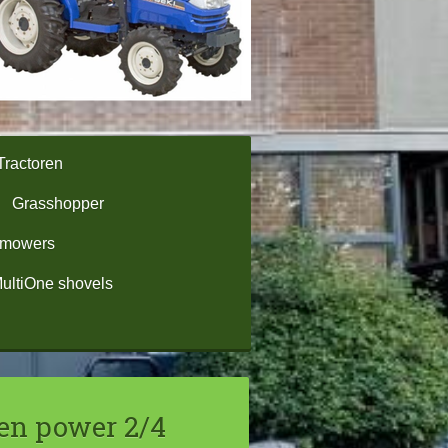
Tractoren
Grasshopper
omowers
ultiOne shovels
en power 2/4