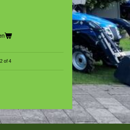
en
2 of 4