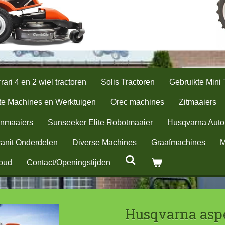
rari 4 en 2 wiel tractoren
Solis Tractoren
Gebruikte Mini 
te Machines en Werktuigen
Orec machines
Zitmaaiers
nmaaiers
Sunseeker Elite Robotmaaier
Husqvarna Aut
anit Onderdelen
Diverse Machines
Graafmachines
M
oud
Contact/Openingstijden
Husqvarna asp