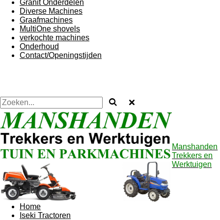
Granit Onderdelen
Diverse Machines
Graafmachines
MultiOne shovels
verkochte machines
Onderhoud
Contact/Openingstijden
Manshanden
Trekkers en
Werktuigen
Home
Iseki Tractoren