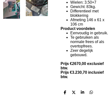
Wielen: 3.50×7
Gewicht: 83kg.
Differentieel met
blokkering
Afmeting 146 x 61 x
106 cm
Product voordelen
Eenvoudig in gebruik.
Te gebruiken als
normale frees of als
overtopfrees.
Zeer degelijk
gebouwd.
Prijs €2670,00 exclusief
btw.
Prijs €
3.230,70
inclusief
btw.
D
D
S
D
e
e
h
e
l
e
a
l
e
l
r
e