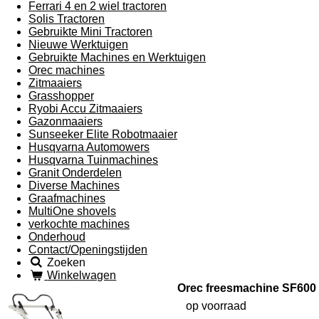
Ferrari 4 en 2 wiel tractoren
Solis Tractoren
Gebruikte Mini Tractoren
Nieuwe Werktuigen
Gebruikte Machines en Werktuigen
Orec machines
Zitmaaiers
Grasshopper
Ryobi Accu Zitmaaiers
Gazonmaaiers
Sunseeker Elite Robotmaaier
Husqvarna Automowers
Husqvarna Tuinmachines
Granit Onderdelen
Diverse Machines
Graafmachines
MultiOne shovels
verkochte machines
Onderhoud
Contact/Openingstijden
Zoeken
Winkelwagen
Orec freesmachine SF600
op voorraad