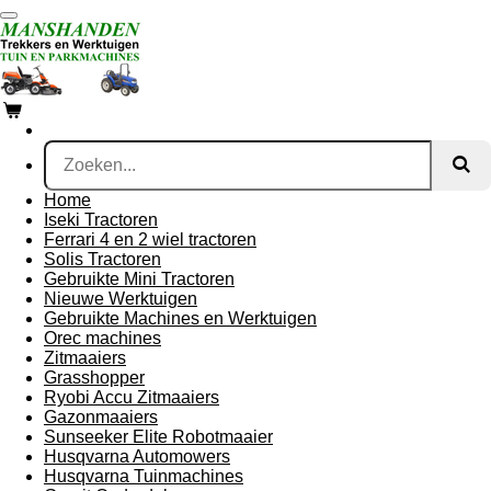
Ga
direct
naar
de
hoofdinhoud
Home
Iseki Tractoren
Ferrari 4 en 2 wiel tractoren
Solis Tractoren
Gebruikte Mini Tractoren
Nieuwe Werktuigen
Gebruikte Machines en Werktuigen
Orec machines
Zitmaaiers
Grasshopper
Ryobi Accu Zitmaaiers
Gazonmaaiers
Sunseeker Elite Robotmaaier
Husqvarna Automowers
Husqvarna Tuinmachines