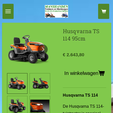
Ga
direct
naar
de
Husqvarna TS
hoofdinhoud
114 95cm
€ 2.643,80
In winkelwagen
Husqvarna TS 114
De Husqvarna TS 114-