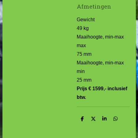
Afmetingen
Gewicht
49 kg
Maaihoogte, min-max
max
75 mm
Maaihoogte, min-max
min
25 mm
Prijs € 1599,- inclusief
btw.
D
D
S
D
e
e
h
e
l
e
a
l
e
l
r
e