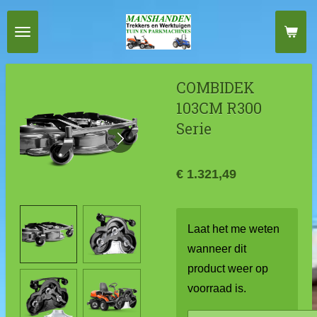
Ga
direct
naar
de
COMBIDEK
hoofdinhoud
103CM R300
Serie
€ 1.321,49
Laat het me weten
wanneer dit
product weer op
voorraad is.