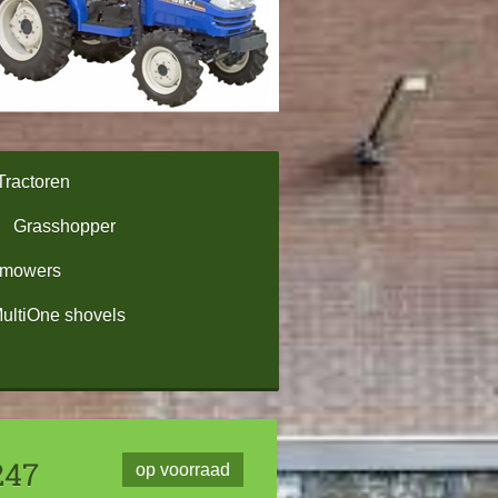
Tractoren
Grasshopper
omowers
ultiOne shovels
247
op voorraad