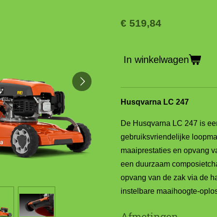
€ 519,84
In winkelwagen
Husqvarna LC 247
De Husqvarna LC 247 is een
gebruiksvriendelijke loopma
maaiprestaties en opvang va
een duurzaam composietchas
opvang van de zak via de 
instelbare maaihoogte-oplo
Afmetingen