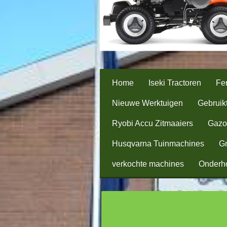
Home
Iseki Tractoren
Fer
Nieuwe Werktuigen
Gebruik
Ryobi Accu Zitmaaiers
Gazo
Husqvarna Tuinmachines
Gr
verkochte machines
Onderh