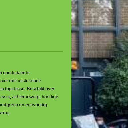
 comfortabele,
aier met uitstekende
n topklasse. Beschikt over
sis, achteruitworp, handige
handgreep en eenvoudig
ssing.