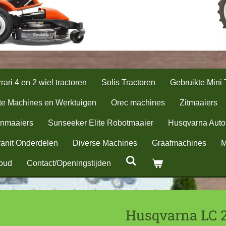
rari 4 en 2 wiel tractoren
Solis Tractoren
Gebruikte Mini 
te Machines en Werktuigen
Orec machines
Zitmaaiers
nmaaiers
Sunseeker Elite Robotmaaier
Husqvarna Aut
anit Onderdelen
Diverse Machines
Graafmachines
M
oud
Contact/Openingstijden
Husqvarna LC 