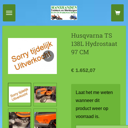
Ga
direct
naar
de
Husqvarna TS
hoofdinhoud
138L Hydrostaat
97 CM
€ 1.652,07
Laat het me weten
wanneer dit
product weer op
voorraad is.