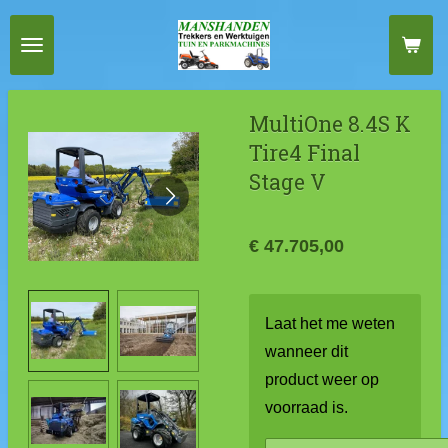
Ga
direct
naar
de
MultiOne 8.4S K
hoofdinhoud
Tire4 Final
Stage V
€ 47.705,00
Laat het me weten
wanneer dit
product weer op
voorraad is.