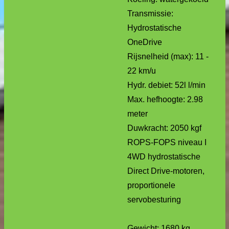
Transmissie:
Hydrostatische
OneDrive
Rijsnelheid (max): 11 -
22 km/u
Hydr. debiet: 52l l/min
Max. hefhoogte: 2.98
meter
Duwkracht: 2050 kgf
ROPS-FOPS niveau I
4WD hydrostatische
Direct Drive-motoren,
proportionele
servobesturing
Gewicht: 1680 kg