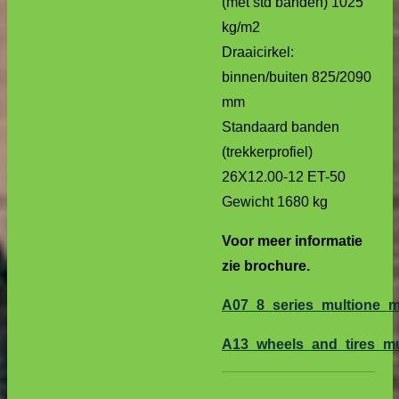
(met std banden) 1025
kg/m2
Draaicirkel:
binnen/buiten 825/2090
mm
Standaard banden
(trekkerprofiel)
26X12.00-12 ET-50
Gewicht 1680 kg
Voor meer informatie
zie brochure.
A07_8_series_multione_mi
A13_wheels_and_tires_mu