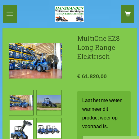
Ga
direct
naar
de
MultiOne EZ8
hoofdinhoud
Long Range
Elektrisch
€ 61.820,00
Laat het me weten
wanneer dit
product weer op
voorraad is.