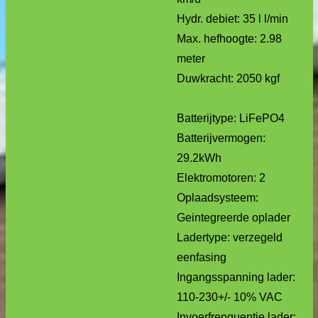
Hydr. debiet: 35 l l/min
Max. hefhoogte: 2.98
meter
Duwkracht: 2050 kgf
Batterijtype: LiFePO4
Batterijvermogen:
29.2kWh
Elektromotoren: 2
Oplaadsysteem:
Geintegreerde oplader
Ladertype: verzegeld
eenfasing
Ingangsspanning lader:
110-230+/- 10% VAC
Invoerfrenquentie lader: