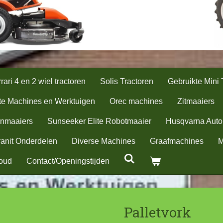
rari 4 en 2 wiel tractoren
Solis Tractoren
Gebruikte Mini 
te Machines en Werktuigen
Orec machines
Zitmaaiers
nmaaiers
Sunseeker Elite Robotmaaier
Husqvarna Aut
anit Onderdelen
Diverse Machines
Graafmachines
M
oud
Contact/Openingstijden
Palletvork