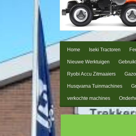
Home
Iseki Tractoren
Fer
Nieuwe Werktuigen
Gebruik
Ryobi Accu Zitmaaiers
Gazo
Husqvarna Tuinmachines
Gr
verkochte machines
Onderh