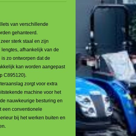
llets van verschillende
orden gehanteerd.
eer sterk staal en zijn
e lengtes, afhankelijk van de
 is zo ontworpen dat de
kkelijk kan worden aangepast
op C895120).
teraanslag zorgt voor extra
 uitstekende machine voor het
 de nauwkeurige besturing en
t een conventionele
erieur bij het werken buiten en
en.