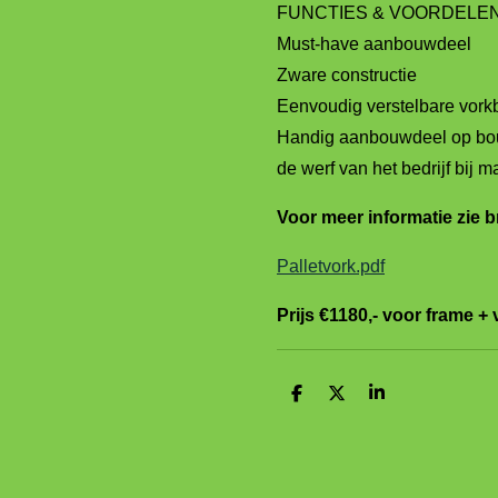
FUNCTIES & VOORDELE
Must-have aanbouwdeel
Zware constructie
Eenvoudig verstelbare vork
Handig aanbouwdeel op bou
de werf van het bedrijf bij m
Voor meer informatie zie 
Palletvork.pdf
Prijs €1180,- voor frame 
D
D
S
e
e
h
l
e
a
e
l
r
n
e