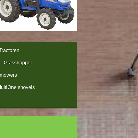
Tractoren
Grasshopper
omowers
ultiOne shovels