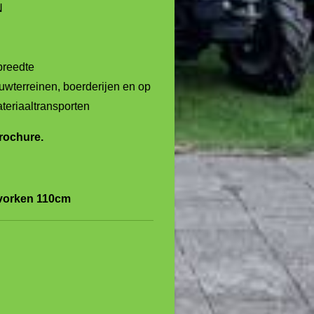
N
breedte
wterreinen, boerderijen en op
ateriaaltransporten
brochure.
+ vorken 110cm