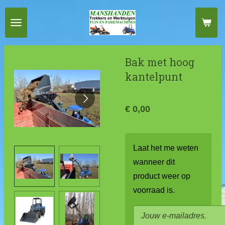
Ga
direct
naar
de
Bak met hoog
hoofdinhoud
kantelpunt
€ 0,00
Laat het me weten
wanneer dit
product weer op
voorraad is.