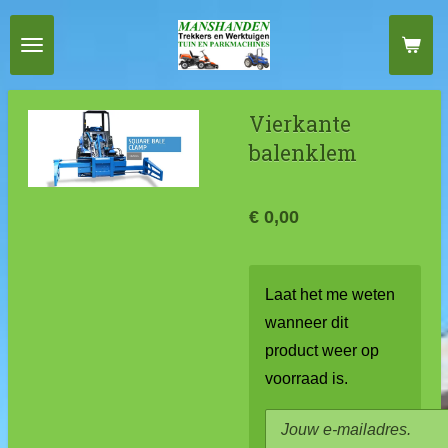
Ga
direct
naar
de
Vierkante
hoofdinhoud
balenklem
€ 0,00
Laat het me weten
wanneer dit
product weer op
voorraad is.