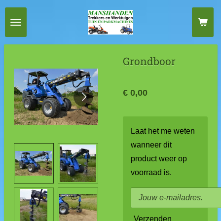
Ga
direct
naar
de
Grondboor
hoofdinhoud
€ 0,00
Laat het me weten
wanneer dit
product weer op
voorraad is.
Verzenden