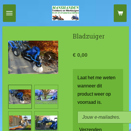
Ga
direct
naar
de
Bladzuiger
hoofdinhoud
€ 0,00
Laat het me weten
wanneer dit
product weer op
voorraad is.
Verzenden