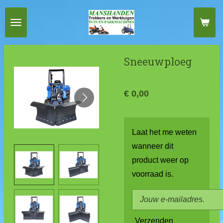
Ga
direct
naar
de
Sneeuwploeg
hoofdinhoud
€ 0,00
Laat het me weten
wanneer dit
product weer op
voorraad is.
Verzenden