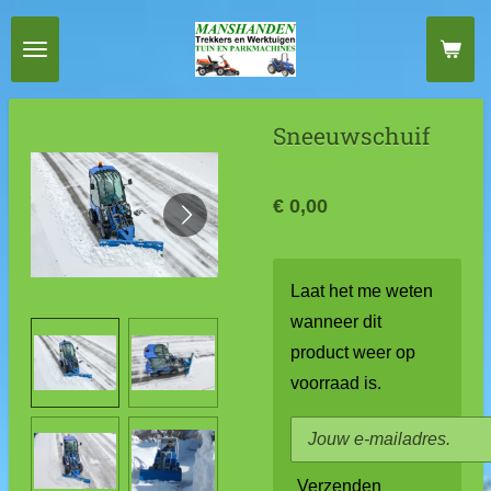
Ga
direct
naar
de
Sneeuwschuif
hoofdinhoud
€ 0,00
Laat het me weten
wanneer dit
product weer op
voorraad is.
Verzenden