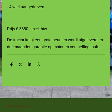
- 4 wiel aangedreven
Prijs € 3850,- excl. btw
De tractor krijgt een grote beurt en wordt afgeleverd en
drie maanden garantie op motor en versnellingsbak.
D
D
S
D
e
e
h
e
l
e
a
l
e
l
r
e
n
e
n
Created by Manshanden self