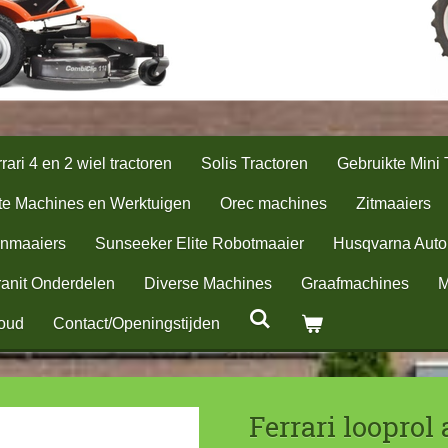
rari 4 en 2 wiel tractoren
Solis Tractoren
Gebruikte Mini 
te Machines en Werktuigen
Orec machines
Zitmaaiers
nmaaiers
Sunseeker Elite Robotmaaier
Husqvarna Aut
anit Onderdelen
Diverse Machines
Graafmachines
M
oud
Contact/Openingstijden
Ferrari looprol 