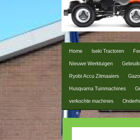
Home
Iseki Tractoren
Fer
Nieuwe Werktuigen
Gebruik
Ryobi Accu Zitmaaiers
Gazo
Husqvarna Tuinmachines
Gr
verkochte machines
Onderh