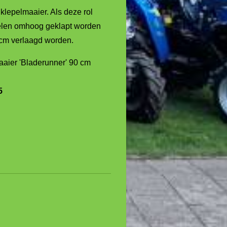
klepelmaaier. Als deze rol
elen omhoog geklapt worden
cm verlaagd worden.
aaier 'Bladerunner' 90 cm
5