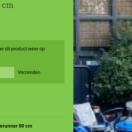
0 cm
r dit product weer op
Verzenden
aderunner 90 cm