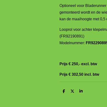
Optioneel voor Bladerunner 
gemonteerd wordt en de wi
kan de maaihoogte met 0,5 
Looprol voor achter klepelm
(FR92190891)
Modelnummer:
FR9229089
Prijs €
250
,- excl. btw
Prijs €
302,50
incl. btw
D
D
S
e
e
h
l
e
a
e
l
r