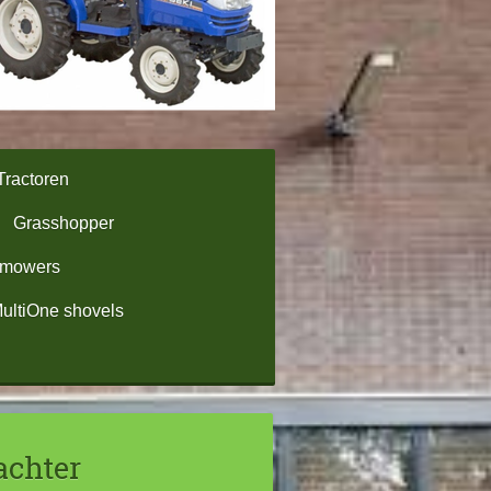
Tractoren
Grasshopper
omowers
ultiOne shovels
achter