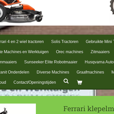
rari 4 en 2 wiel tractoren
Solis Tractoren
Gebruikte Mini 
te Machines en Werktuigen
Orec machines
Zitmaaiers
nmaaiers
Sunseeker Elite Robotmaaier
Husqvarna Aut
anit Onderdelen
Diverse Machines
Graafmachines
M
oud
Contact/Openingstijden
Ferrari klepelm