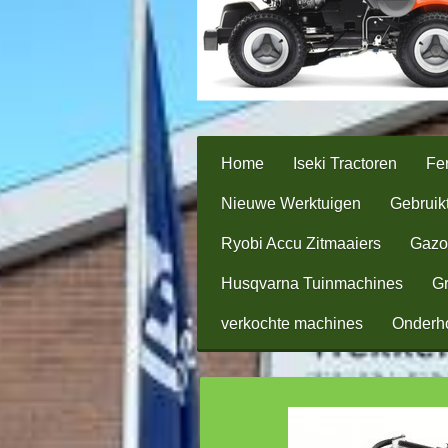
Home
Iseki Tractoren
Fer
Nieuwe Werktuigen
Gebruik
Ryobi Accu Zitmaaiers
Gazo
Husqvarna Tuinmachines
Gr
verkochte machines
Onderh