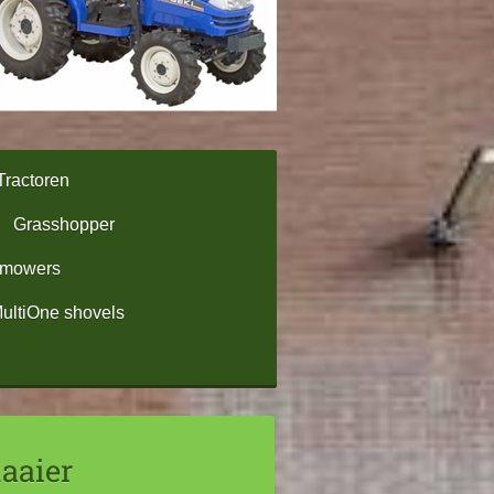
Tractoren
Grasshopper
omowers
ultiOne shovels
aaier