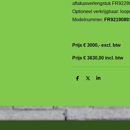
aftakasverlengstuk FR9229
Optioneel verkrijgbaar: loo
Modelnummer:
FR9219089
Prijs €
3000
,- excl. btw
Prijs €
3630,00
incl. btw
D
D
S
e
e
h
l
e
a
e
l
r
n
e