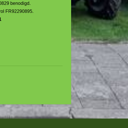
0829 benodigd.
prol FR92290895.
1