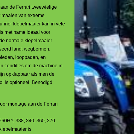
aan de Ferrari tweewielige
t maaien van extreme
unner klepelmaaier kan in vele
 is met name ideaal voor
 de normale klepelmaaier
veerd land, wegbermen,
bieden, looppaden, en
ijn condities om de machine in
ijn opklapbaar als men de
rol is optioneel. Benodigd
oor montage aan de Ferrari
560HY, 338, 340, 360, 370.
klepelmaaier is