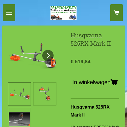
Ga
direct
naar
de
Husqvarna
hoofdinhoud
525RX Mark II
€ 519,84
In winkelwagen
Husqvarna 525RX
Mark II