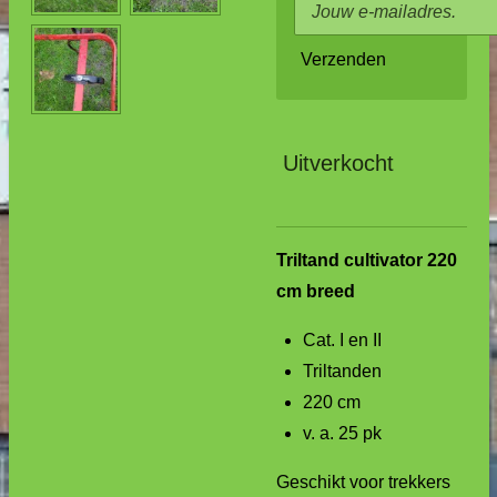
Verzenden
Uitverkocht
Triltand cultivator 220
cm breed
Cat. I en II
Triltanden
220 cm
v. a. 25 pk
Geschikt voor trekkers