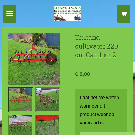
Ga
direct
naar
de
Triltand
hoofdinhoud
cultivator 220
cm Cat. 1 en 2
€ 0,00
Laat het me weten
wanneer dit
product weer op
voorraad is.