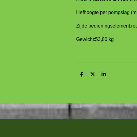
Hefhoogte per pompslag (m
Zijde bedieningselement:
re
Gewicht:
53,80 kg
D
D
S
e
e
h
l
e
a
e
l
r
n
e