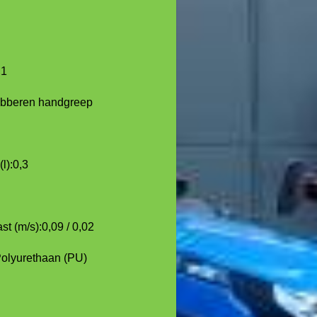
,1
ubberen handgreep
l):
0,3
st (m/s):
0,09 / 0,02
olyurethaan (PU)