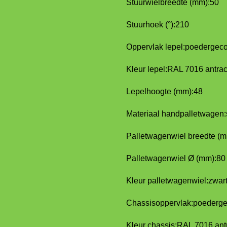
Stuurwielbreedte (mm):
50
Stuurhoek (°):
210
Oppervlak lepel:
poedergeco
Kleur lepel:
RAL 7016 antrac
Lepelhoogte (mm):
48
Materiaal handpalletwagen:
Palletwagenwiel breedte (m
Palletwagenwiel Ø (mm):
80
Kleur palletwagenwiel:
zwar
Chassisoppervlak:
poederge
Kleur chassis:
RAL 7016 antr