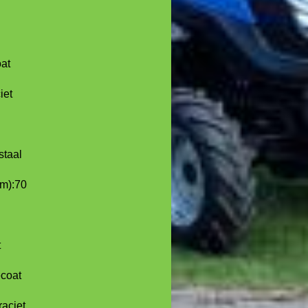
at
iet
staal
m):
70
t
coat
aciet