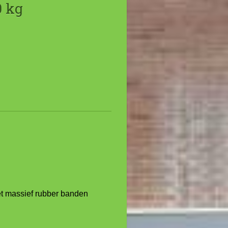
 kg
t massief rubber banden