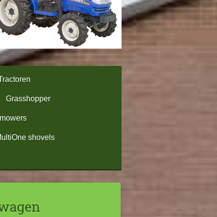
Tractoren
Grasshopper
omowers
ultiOne shovels
twagen