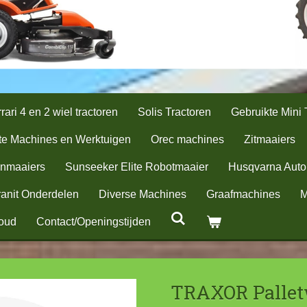
rari 4 en 2 wiel tractoren
Solis Tractoren
Gebruikte Mini 
te Machines en Werktuigen
Orec machines
Zitmaaiers
nmaaiers
Sunseeker Elite Robotmaaier
Husqvarna Aut
anit Onderdelen
Diverse Machines
Graafmachines
M
oud
Contact/Openingstijden
TRAXOR Palle