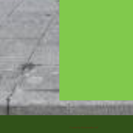
Created by Manshanden self