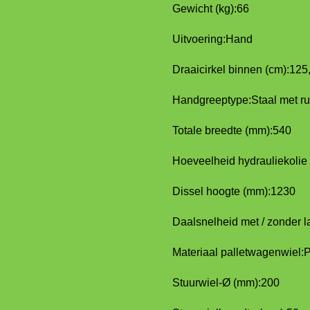
Gewicht (kg):
66
Uitvoering:
Hand
Draaicirkel binnen (cm):
125
Handgreeptype:
Staal met r
Totale breedte (mm):
540
Hoeveelheid hydrauliekolie (
Dissel hoogte (mm):
1230
Daalsnelheid met / zonder la
Materiaal palletwagenwiel:
P
Stuurwiel-Ø (mm):
200