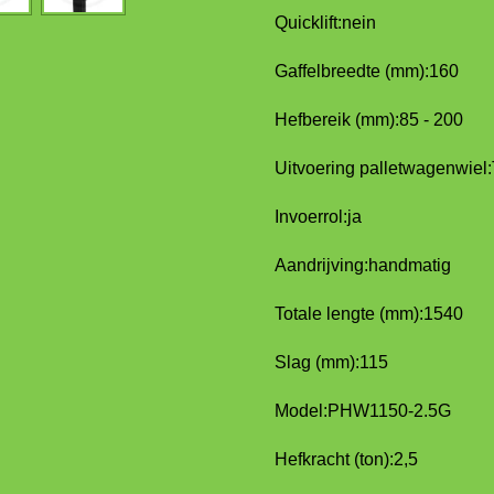
Quicklift:
nein
Gaffelbreedte (mm):
160
Hefbereik (mm):
85 - 200
Uitvoering palletwagenwiel:
Invoerrol:
ja
Aandrijving:
handmatig
Totale lengte (mm):
1540
Slag (mm):
115
Model:
PHW1150-2.5G
Hefkracht (ton):
2,5