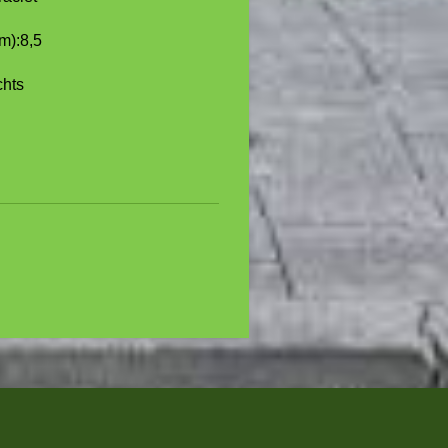
m):
8,5
chts