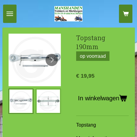
Ga
direct
naar
de
Topstang
hoofdinhoud
190mm
op voorraad
€ 19,95
In winkelwagen
Topstang