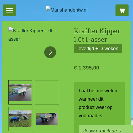
Ga
direct
naar
Kraffter Kipper
de
1.0t 1-asser
hoofdinhoud
levertijd +- 3 weken
€ 1.395,00
Laat het me weten
wanneer dit
product weer op
voorraad is.