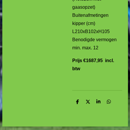
gaasopzet)
Buitenafmetingen
kipper (cm)
L210xB102xH105
Benodigde vermogen
min. max. 12
Prijs €1687,95 incl.
btw
D
D
S
D
e
e
h
e
l
e
a
l
e
l
r
e
n
e
n