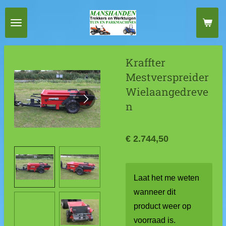
Ga
direct
naar
de
Kraffter
hoofdinhoud
Mestverspreider
Wielaangedreve
n
€ 2.744,50
Laat het me weten
wanneer dit
product weer op
voorraad is.