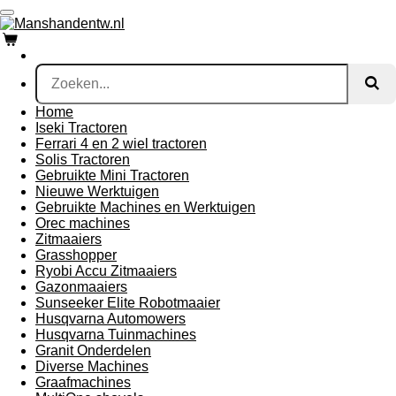
Ga
direct
naar
de
hoofdinhoud
Home
Iseki Tractoren
Ferrari 4 en 2 wiel tractoren
Solis Tractoren
Gebruikte Mini Tractoren
Nieuwe Werktuigen
Gebruikte Machines en Werktuigen
Orec machines
Zitmaaiers
Grasshopper
Ryobi Accu Zitmaaiers
Gazonmaaiers
Sunseeker Elite Robotmaaier
Husqvarna Automowers
Husqvarna Tuinmachines
Granit Onderdelen
Diverse Machines
Graafmachines