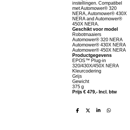
instellingen. Compatibel
met Automower® 320
NERA, Automower® 430X
NERA and Automower®
450X NERA.
Geschikt voor model
Robotmaaiers
Automower® 320 NERA
Automower® 430X NERA
Automower® 450X NERA
Productgegevens
EPOS™ Plug-in
320/430X/450X NERA
Kleurcodering
Grijs
Gewicht
375 g
Prijs € 479,- Incl. btw
D
D
S
D
e
e
h
e
l
e
a
l
e
l
r
e