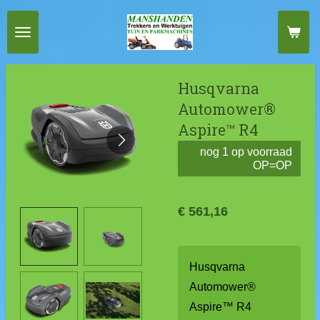
Ga
direct
naar
de
Husqvarna
hoofdinhoud
Automower®
Aspire™ R4
nog 1 op voorraad
OP=OP
€ 561,16
Husqvarna
Automower®
Aspire™ R4