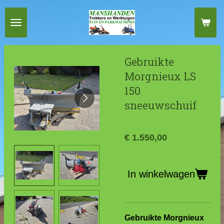
Ga
direct
naar
de
Gebruikte
hoofdinhoud
Morgnieux LS
150
sneeuwschuif
€ 1.550,00
In winkelwagen
Gebruikte Morgnieux