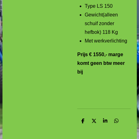
Type LS 150
Gewicht(alleen
schuif zonder
hefbok) 118 Kg
Met werkverlichting
Prijs € 1550,- marge
komt geen btw meer
bij
D
D
S
D
e
e
h
e
l
e
a
l
e
l
r
e