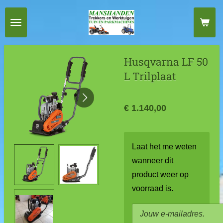
Ga
direct
naar
de
Husqvarna LF 50
hoofdinhoud
L Trilplaat
€ 1.140,00
Laat het me weten
wanneer dit
product weer op
voorraad is.