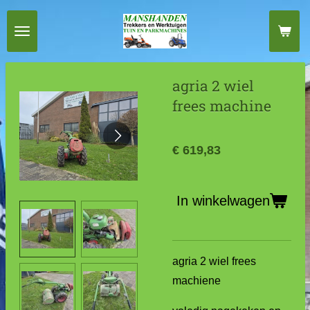
Ga
direct
naar
de
agria 2 wiel
hoofdinhoud
frees machine
€ 619,83
In winkelwagen
agria 2 wiel frees
machiene