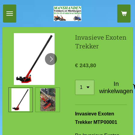
Ga
direct
naar
de
Invasieve Exoten
hoofdinhoud
Trekker
€ 243,80
In
winkelwagen
Invasieve Exoten
Trekker MTP00001