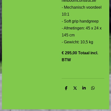
hefboomconstructie
- Mechanisch voordeel
10:1
- Soft grip handgreep
- Afmetingen: 45 x 24 x
145 cm
- Gewicht: 10,5 kg
€ 295,00
Totaal incl.
BTW
D
D
S
D
e
e
h
e
l
e
a
l
e
l
r
e
n
e
n