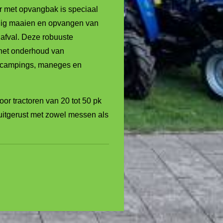
 met opvangbak is speciaal
ijdig maaien en opvangen van
iafval. Deze robuuste
 het onderhoud van
 campings, maneges en
or tractoren van 20 tot 50 pk
itgerust met zowel messen als