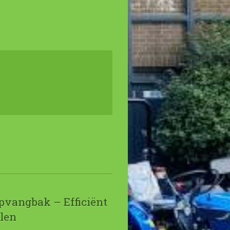
pvangbak – Efficiënt
len