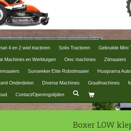
rari 4 en 2 wiel tractoren
Solis Tractoren
Gebruikte Mini 
te Machines en Werktuigen
Orec machines
Zitmaaiers
nmaaiers
Sunseeker Elite Robotmaaier
Husqvarna Aut
anit Onderdelen
Diverse Machines
Graafmachines
M
oud
Contact/Openingstijden
Boxer LOW kle