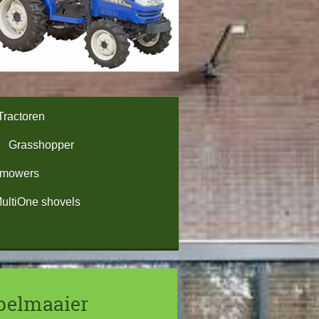
Tractoren
Grasshopper
omowers
ultiOne shovels
pelmaaier