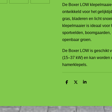
De Boxer LOW klepelmaaier
ontwikkeld voor het gelijkt
gras, bladeren en licht snoe
klepelmaaier is ideaal voor
sportvelden, boomgaarden,
openbaar groen.
De Boxer LOW is geschikt vo
(15–37 kW) en kan worden u
hamerklepels.
D
D
S
e
e
h
l
e
a
e
l
r
n
e