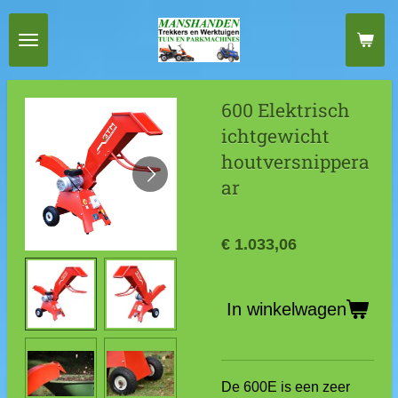
Ga
direct
naar
de
600 Elektrisch
hoofdinhoud
ichtgewicht
houtversnippera
ar
€ 1.033,06
In winkelwagen
De 600E is een zeer