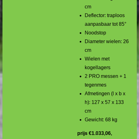
cm
Deflector: traploos
aanpasbaar tot 85°
Noodstop
Diameter wielen: 26
cm
Wielen met
kogellagers
2 PRO messen + 1
tegenmes
Afmetingen (l x b x
h): 127 x 57 x 133
cm
Gewicht: 68 kg
prijs €1.033,06,