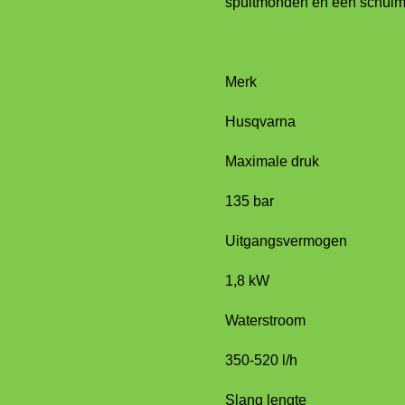
spuitmonden en één schuims
Merk
Husqvarna
Maximale druk
135 bar
Uitgangsvermogen
1,8 kW
Waterstroom
350-520 l/h
Slang lengte