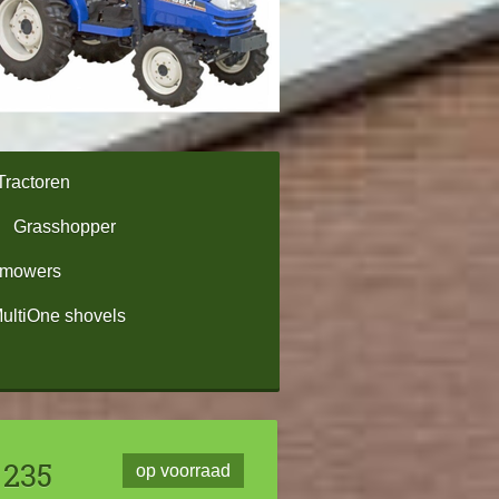
Tractoren
Grasshopper
omowers
ultiOne shovels
 235
op voorraad