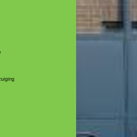
e
zuiging