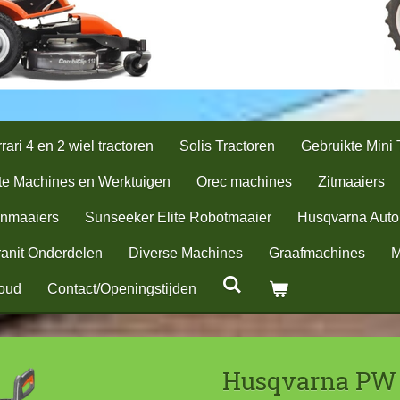
rari 4 en 2 wiel tractoren
Solis Tractoren
Gebruikte Mini 
te Machines en Werktuigen
Orec machines
Zitmaaiers
nmaaiers
Sunseeker Elite Robotmaaier
Husqvarna Aut
anit Onderdelen
Diverse Machines
Graafmachines
M
oud
Contact/Openingstijden
Husqvarna PW