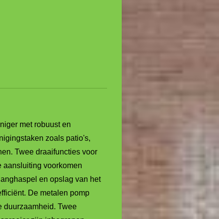
niger met robuust en
nigingstaken zoals patio's,
en. Twee draaifuncties voor
le aansluiting voorkomen
langhaspel en opslag van het
fficiënt. De metalen pomp
re duurzaamheid. Twee