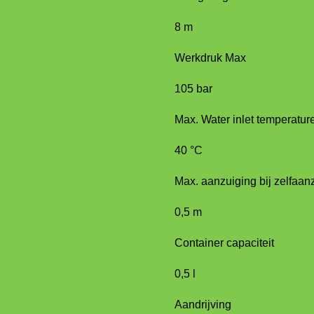
8 m
Werkdruk Max
105 bar
Max. Water inlet temperatur
40 °C
Max. aanzuiging bij zelfaan
0,5 m
Container capaciteit
0,5 l
Aandrijving