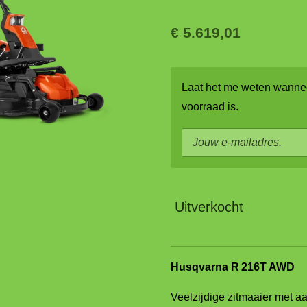
€ 5.619,01
Laat het me weten wannee
voorraad is.
Uitverkocht
Husqvarna R 216T AWD
Veelzijdige zitmaaier met aa