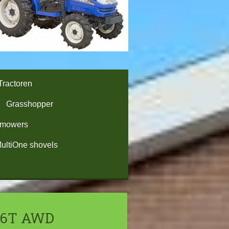
Tractoren
Grasshopper
omowers
ultiOne shovels
16T AWD