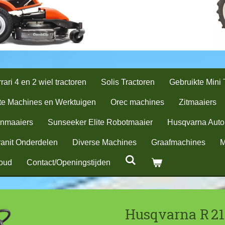
rari 4 en 2 wiel tractoren
Solis Tractoren
Gebruikte Mini 
te Machines en Werktuigen
Orec machines
Zitmaaiers
nmaaiers
Sunseeker Elite Robotmaaier
Husqvarna Aut
anit Onderdelen
Diverse Machines
Graafmachines
M
oud
Contact/Openingstijden
Husqvarna R 2