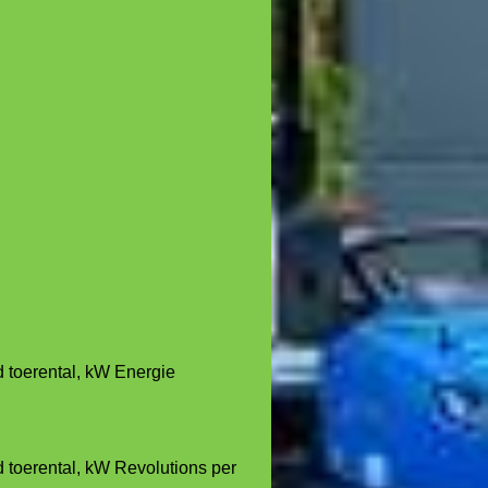
d toerental, kW Energie
d toerental, kW Revolutions per