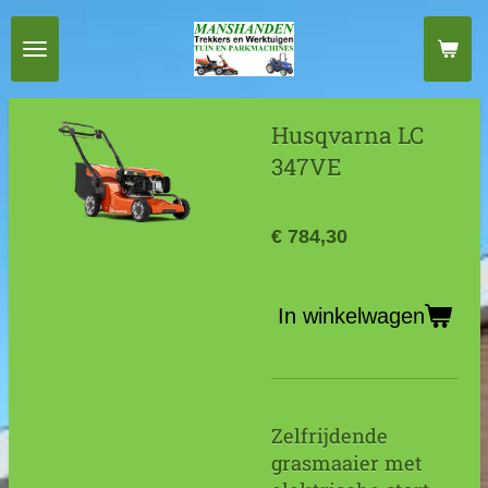
Ga
direct
naar
de
Husqvarna LC
hoofdinhoud
347VE
€ 784,30
In winkelwagen
Zelfrijdende
grasmaaier met