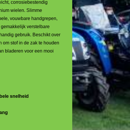
wicht, corrosiebestendig
nium wielen. Slimme
bele, vouwbare handgrepen,
 gemakkelijk verstelbare
handig gebruik. Beschikt over
 om stof in de zak te houden
an bladeren voor een mooi
bele snelheid
vang