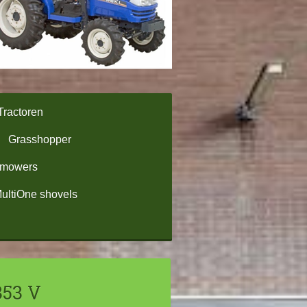
Tractoren
Grasshopper
omowers
ultiOne shovels
353 V