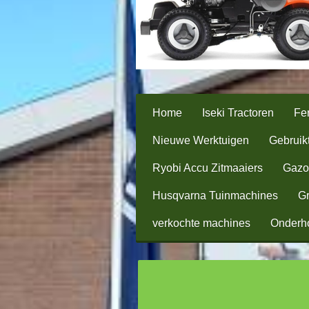
Home
Iseki Tractoren
Fer
Nieuwe Werktuigen
Gebruik
Ryobi Accu Zitmaaiers
Gazo
Husqvarna Tuinmachines
Gr
verkochte machines
Onderh