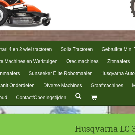
rari 4 en 2 wiel tractoren
Solis Tractoren
Gebruikte Mini 
te Machines en Werktuigen
Orec machines
Zitmaaiers
nmaaiers
Sunseeker Elite Robotmaaier
Husqvarna Aut
anit Onderdelen
Diverse Machines
Graafmachines
M
oud
Contact/Openingstijden
Husqvarna LC 