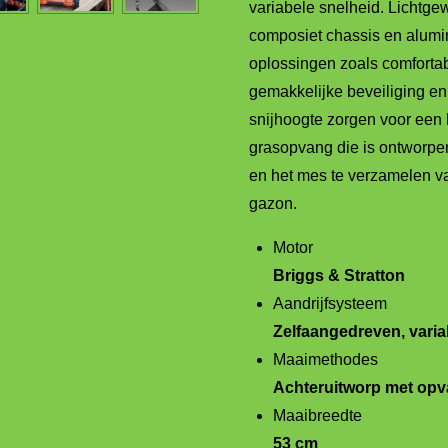
variabele snelheid. Lichtge
composiet chassis en alumi
oplossingen zoals comforta
gemakkelijke beveiliging en
snijhoogte zorgen voor een 
grasopvang die is ontworpen
en het mes te verzamelen v
gazon.
Motor
Briggs & Stratton
Aandrijfsysteem
Zelfaangedreven, varia
Maaimethodes
Achteruitworp met op
Maaibreedte
53 cm