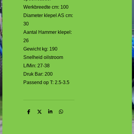
Werkbreedte cm: 100
Diameter klepel AS cm:
30
Aantal Hammer klepel:
26
Gewicht kg: 190
Snelheid oilstroom
L/Min: 27-38
Druk Bar: 200
Passend op T: 2.5-3.5
D
D
S
D
e
e
h
e
l
e
a
l
e
l
r
e
n
e
n