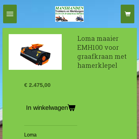
Ga
direct
naar
de
Loma maaier
hoofdinhoud
EMH100 voor
graafkraan met
hamerklepel
€ 2.475,00
In winkelwagen
Loma