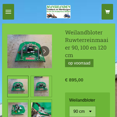
Ga
direct
naar
de
Weilandbloter
hoofdinhoud
Ruwterreinmaai
er 90, 100 en 120
cm
op voorraad
€ 895,00
Weilandbloter