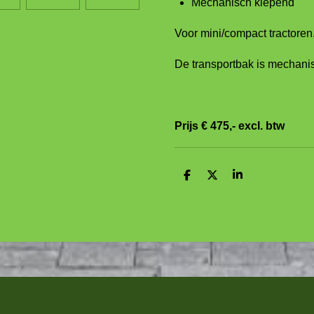
Mechanisch kiepend
Voor mini/compact tractoren
De transportbak is mechani
Prijs € 475,- excl. btw
D
D
S
e
e
h
l
e
a
e
l
r
n
e