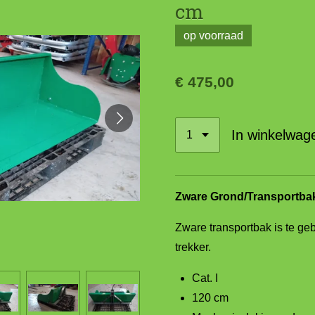
cm
op voorraad
€ 475,00
In winkelwag
Zware Grond/Transportba
Zware transportbak is te geb
trekker.
Cat. I
120 cm