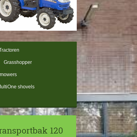
Tractoren
Grasshopper
omowers
ultiOne shovels
ransportbak 120