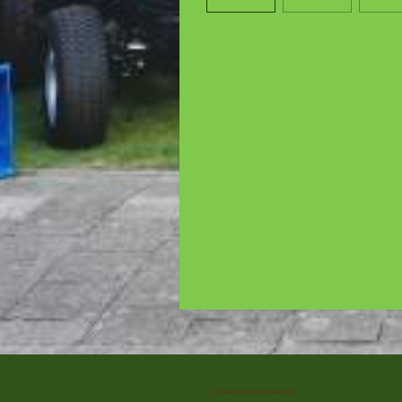
Created by Manshanden self