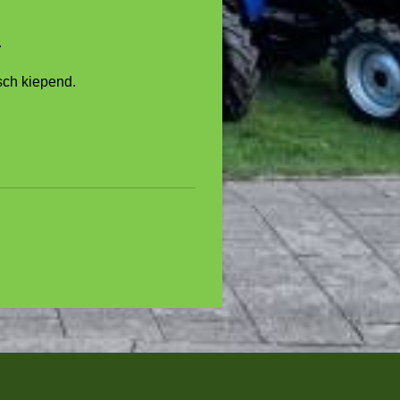
.
sch kiepend.