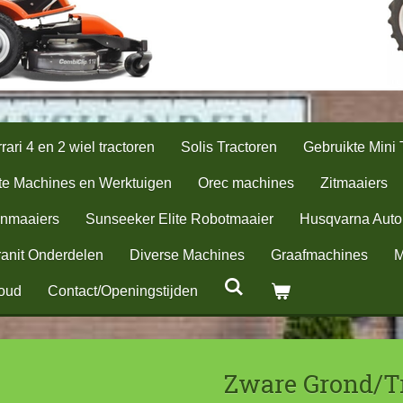
rari 4 en 2 wiel tractoren
Solis Tractoren
Gebruikte Mini 
te Machines en Werktuigen
Orec machines
Zitmaaiers
nmaaiers
Sunseeker Elite Robotmaaier
Husqvarna Aut
anit Onderdelen
Diverse Machines
Graafmachines
M
oud
Contact/Openingstijden
Zware Grond/T