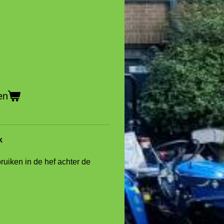
en
k
ruiken in de hef achter de