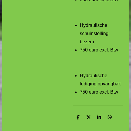
H
ydraulische
schuinstelling
bezem
750 euro excl. Btw
Hydraulische
lediging opvangbak
750 euro excl. Btw
D
D
S
D
e
e
h
e
l
e
a
l