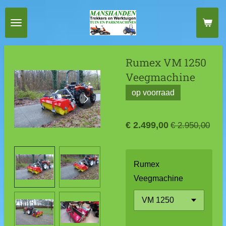
Ga
direct
naar
de
Rumex VM 1250
hoofdinhoud
Veegmachine
op voorraad
€ 2.499,00
€ 2.950,00
Rumex
Veegmachine