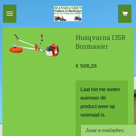
Ga
direct
naar
de
Husqvarna 135R
hoofdinhoud
Bosmaaier
€ 508,26
Laat het me weten
wanneer dit
product weer op
voorraad is.