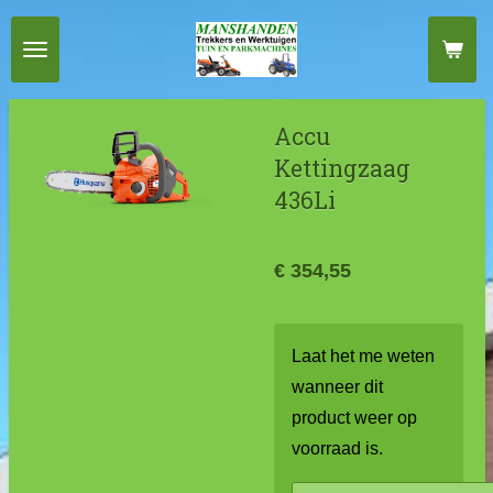
Ga
direct
naar
de
Accu
hoofdinhoud
Kettingzaag
436Li
€ 354,55
Laat het me weten
wanneer dit
product weer op
voorraad is.