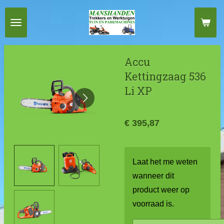
Ga
direct
naar
de
Accu
hoofdinhoud
Kettingzaag 536
Li XP
€ 395,87
Laat het me weten
wanneer dit
product weer op
voorraad is.