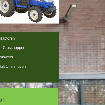
Tractoren
Grasshopper
omowers
ultiOne shovels
30