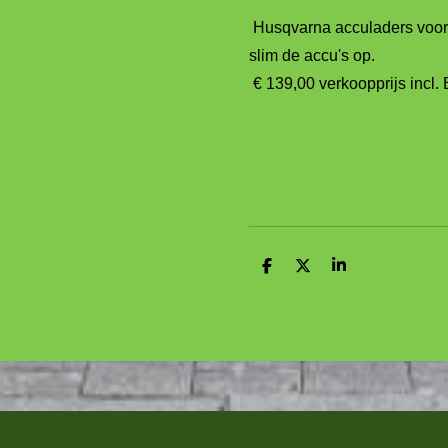
Husqvarna acculaders voor 
slim de accu's op.
€ 139,00
verkoopprijs incl
D
D
S
e
e
h
l
e
a
e
l
r
n
e