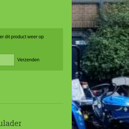
r dit product weer op
Verzenden
ulader