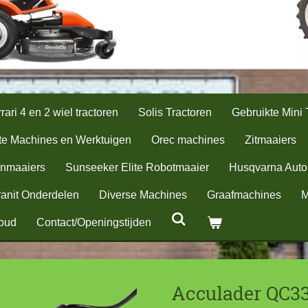
rari 4 en 2 wiel tractoren
Solis Tractoren
Gebruikte Mini 
te Machines en Werktuigen
Orec machines
Zitmaaiers
nmaaiers
Sunseeker Elite Robotmaaier
Husqvarna Aut
anit Onderdelen
Diverse Machines
Graafmachines
M
oud
Contact/Openingstijden
Acculader QC3