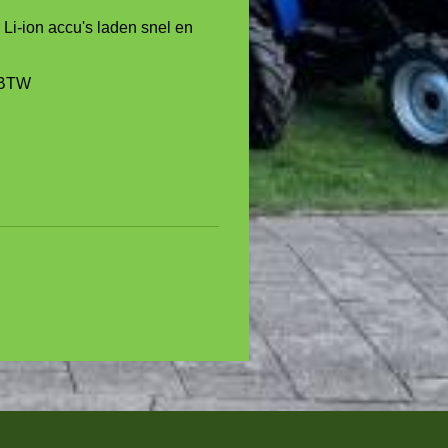
Li-ion accu's laden snel en
. BTW